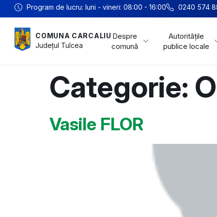
Program de lucru: luni - vineri: 08:00 - 16:00
0240 574 8
Despre
Autoritățile
COMUNA CARCALIU
Județul
Tulcea
comună
publice locale
Categorie:
O
Vasile FLOR