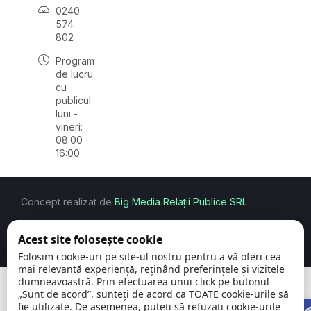
0240
574
802
Program
de lucru
cu
publicul:
luni -
vineri:
08:00 -
16:00
Concept realizat de
Big Media Relații Publice SRL
Comuna Carcaliu | județul
©
Toate drepturile
Acest site folosește cookie
Tulcea
2026
rezervate
Folosim cookie-uri pe site-ul nostru pentru a vă oferi cea
mai relevantă experiență, reținând preferințele și vizitele
dumneavoastră. Prin efectuarea unui click pe butonul
„Sunt de acord”, sunteți de acord ca TOATE cookie-urile să
O
fie utilizate. De asemenea, puteți să refuzați cookie-urile