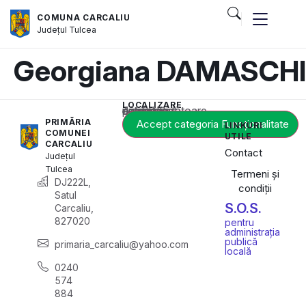
COMUNA CARCALIU
Județul
Tulcea
Georgiana DAMASCH
LOCALIZARE
Acest conținut este blocat până când acceptați categoria corespunzătoare de cookie-uri.
PRIMĂRIA
Accept categoria Funcționalitate
LINKURI
COMUNEI
UTILE
CARCALIU
Contact
Județul
Tulcea
Termeni și
DJ222L,
condiții
Satul
S.O.S.
Carcaliu,
827020
pentru
administrația
publică
primaria_carcaliu@yahoo.com
locală
0240
574
884