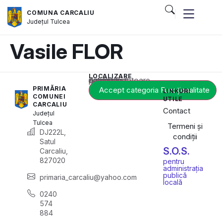
COMUNA CARCALIU
Județul
Tulcea
Vasile FLOR
LOCALIZARE
Acest conținut este blocat până când acceptați categoria corespunzătoare de cookie-uri.
PRIMĂRIA
Accept categoria Funcționalitate
LINKURI
COMUNEI
UTILE
CARCALIU
Contact
Județul
Tulcea
Termeni și
DJ222L,
condiții
Satul
S.O.S.
Carcaliu,
827020
pentru
administrația
publică
primaria_carcaliu@yahoo.com
locală
0240
574
884