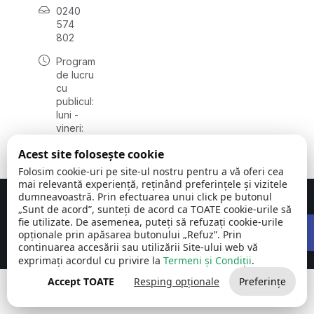
0240
574
802
Program
de lucru
cu
publicul:
luni -
vineri:
08:00 -
Acest site folosește cookie
16:00
Folosim cookie-uri pe site-ul nostru pentru a vă oferi cea
mai relevantă experiență, reținând preferințele și vizitele
dumneavoastră. Prin efectuarea unui click pe butonul
Concept realizat de
Big Media Relații Publice SRL
„Sunt de acord”, sunteți de acord ca TOATE cookie-urile să
Open 
fie utilizate. De asemenea, puteți să refuzați cookie-urile
Comuna Carcaliu | județul
©
Toate drepturile
opționale prin apăsarea butonului „Refuz”. Prin
Tulcea
2026
rezervate
continuarea accesării sau utilizării Site-ului web vă
exprimați acordul cu privire la
Termeni și Condiții
.
Accept TOATE
Resping opționale
Preferințe