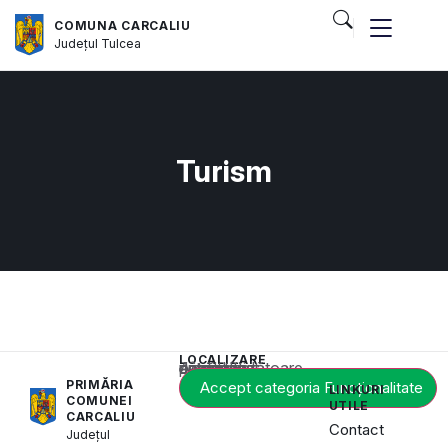
COMUNA CARCALIU
Județul
Tulcea
Turism
LOCALIZARE
Acest conținut este blocat până când acceptați categoria corespunzătoare de cookie-uri.
PRIMĂRIA
Accept categoria Funcționalitate
LINKURI
COMUNEI
UTILE
CARCALIU
Contact
Județul