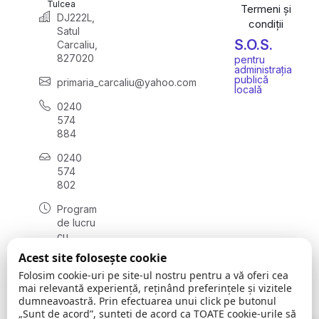
Tulcea
Termeni și
DJ222L,
condiții
Satul
S.O.S.
Carcaliu,
827020
pentru
administrația
publică
primaria_carcaliu@yahoo.com
locală
0240
574
884
0240
574
802
Program
de lucru
cu
publicul:
Acest site folosește cookie
luni -
Folosim cookie-uri pe site-ul nostru pentru a vă oferi cea
vineri:
mai relevantă experiență, reținând preferințele și vizitele
08:00 -
dumneavoastră. Prin efectuarea unui click pe butonul
16:00
„Sunt de acord”, sunteți de acord ca TOATE cookie-urile să