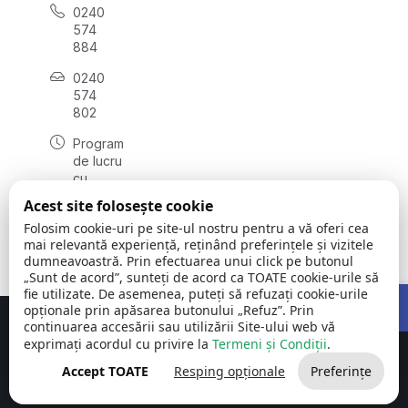
0240
574
884
0240
574
802
Program
de lucru
cu
publicul:
Acest site folosește cookie
luni -
Folosim cookie-uri pe site-ul nostru pentru a vă oferi cea
vineri:
mai relevantă experiență, reținând preferințele și vizitele
08:00 -
dumneavoastră. Prin efectuarea unui click pe butonul
16:00
„Sunt de acord”, sunteți de acord ca TOATE cookie-urile să
Open 
fie utilizate. De asemenea, puteți să refuzați cookie-urile
opționale prin apăsarea butonului „Refuz”. Prin
continuarea accesării sau utilizării Site-ului web vă
Concept realizat de
Big Media Relații Publice SRL
exprimați acordul cu privire la
Termeni și Condiții
.
Comuna Carcaliu | județul
©
Toate drepturile
Accept TOATE
Resping opționale
Preferințe
Tulcea
2026
rezervate