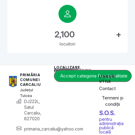
2,100
+
locuitori
LOCALIZARE
Acest conținut este blocat până când acceptați categoria corespunzătoare de cookie-uri.
PRIMĂRIA
Accept categoria Funcționalitate
LINKURI
COMUNEI
UTILE
CARCALIU
Contact
Județul
Tulcea
Termeni și
DJ222L,
condiții
Satul
S.O.S.
Carcaliu,
827020
pentru
administrația
publică
primaria_carcaliu@yahoo.com
locală