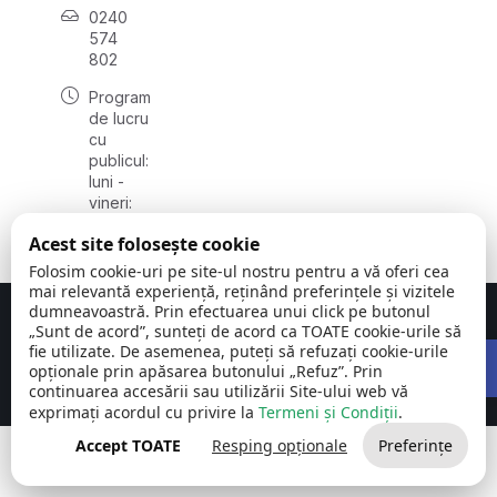
0240
574
802
Program
de lucru
cu
publicul:
luni -
vineri:
08:00 -
Acest site folosește cookie
16:00
Folosim cookie-uri pe site-ul nostru pentru a vă oferi cea
mai relevantă experiență, reținând preferințele și vizitele
dumneavoastră. Prin efectuarea unui click pe butonul
Concept realizat de
Big Media Relații Publice SRL
„Sunt de acord”, sunteți de acord ca TOATE cookie-urile să
Open 
fie utilizate. De asemenea, puteți să refuzați cookie-urile
Comuna Carcaliu | județul
©
Toate drepturile
opționale prin apăsarea butonului „Refuz”. Prin
Tulcea
2026
rezervate
continuarea accesării sau utilizării Site-ului web vă
exprimați acordul cu privire la
Termeni și Condiții
.
Accept TOATE
Resping opționale
Preferințe