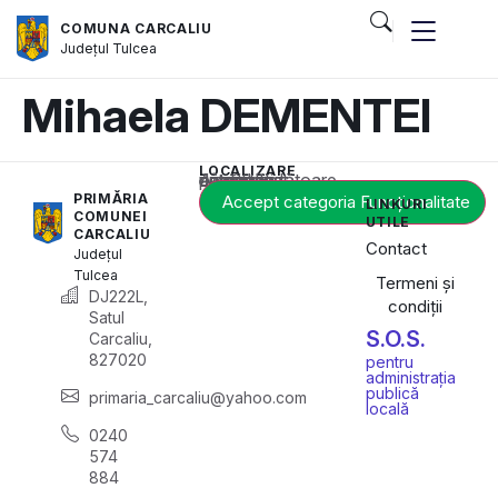
COMUNA CARCALIU
Județul
Tulcea
Mihaela DEMENTEI
LOCALIZARE
Acest conținut este blocat până când acceptați categoria corespunzătoare de cookie-uri.
PRIMĂRIA
Accept categoria Funcționalitate
LINKURI
COMUNEI
UTILE
CARCALIU
Contact
Județul
Tulcea
Termeni și
DJ222L,
condiții
Satul
S.O.S.
Carcaliu,
827020
pentru
administrația
publică
primaria_carcaliu@yahoo.com
locală
0240
574
884