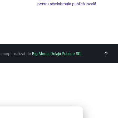
pentru administrația publică locală
oncept realizat de
Big Media Relații Publice SRL