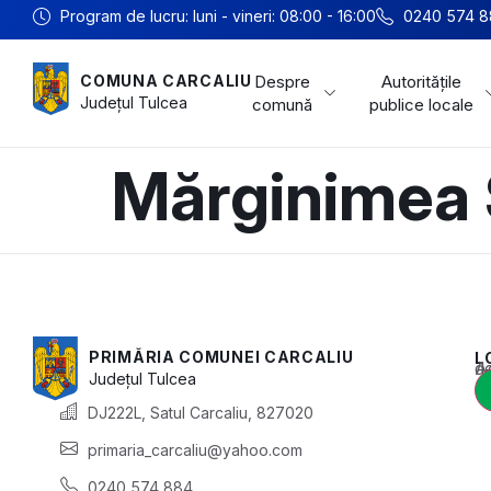
Program de lucru: luni - vineri: 08:00 - 16:00
0240 574 8
Despre
Autoritățile
COMUNA CARCALIU
Județul
Tulcea
comună
publice locale
Mărginimea S
PRIMĂRIA COMUNEI CARCALIU
L
Acest conținu
Județul
Tulcea
DJ222L, Satul Carcaliu, 827020
primaria_carcaliu@yahoo.com
0240 574 884