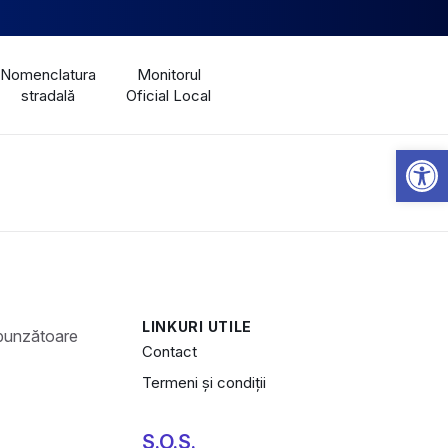
Nomenclatura
Monitorul
stradală
Oficial Local
Open 
LINKURI UTILE
Contact
Termeni și condiții
S.O.S.