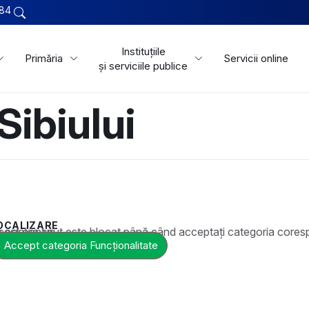
84
Instituțiile
Primăria
Servicii online
și serviciile publice
ibiului
OCALIZARE
t este blocat până când acceptați categoria corespunzătoare de cookie-uri.
Accept categoria Funcționalitate