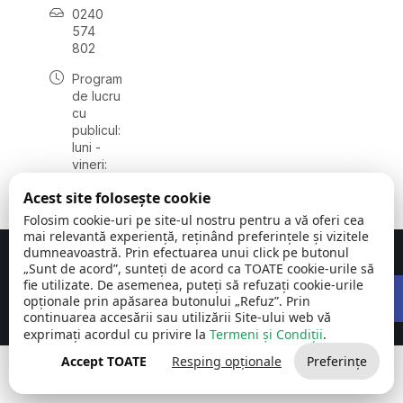
0240
574
802
Program
de lucru
cu
publicul:
luni -
vineri:
08:00 -
Acest site folosește cookie
16:00
Folosim cookie-uri pe site-ul nostru pentru a vă oferi cea
mai relevantă experiență, reținând preferințele și vizitele
dumneavoastră. Prin efectuarea unui click pe butonul
Concept realizat de
Big Media Relații Publice SRL
„Sunt de acord”, sunteți de acord ca TOATE cookie-urile să
Open 
fie utilizate. De asemenea, puteți să refuzați cookie-urile
Comuna Carcaliu | județul
©
Toate drepturile
opționale prin apăsarea butonului „Refuz”. Prin
Tulcea
2026
rezervate
continuarea accesării sau utilizării Site-ului web vă
exprimați acordul cu privire la
Termeni și Condiții
.
Accept TOATE
Resping opționale
Preferințe