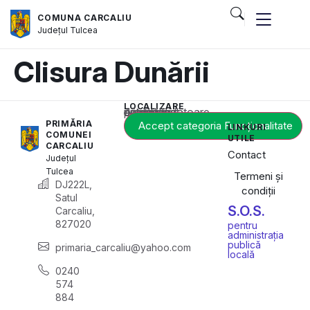
COMUNA CARCALIU
Județul
Tulcea
Clisura Dunării
LOCALIZARE
Acest conținut este blocat până când acceptați categoria corespunzătoare de cookie-uri.
PRIMĂRIA
Accept categoria Funcționalitate
LINKURI
COMUNEI
UTILE
CARCALIU
Contact
Județul
Tulcea
Termeni și
DJ222L,
condiții
Satul
S.O.S.
Carcaliu,
827020
pentru
administrația
publică
primaria_carcaliu@yahoo.com
locală
0240
574
884