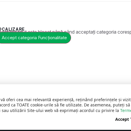
OCALIZARE
t este blocat până când acceptați categoria corespunzătoare de cookie-uri.
Accept categoria Funcționalitate
 vă oferi cea mai relevantă experiență, reținând preferințele și vi
acord ca TOATE cookie-urile să fie utilizate. De asemenea, puteți să
 sau utilizării Site-ului web vă exprimați acordul cu privire la
Terme
Accept
vate
C