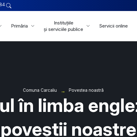
84
Instituțiile
Primăria
Servicii online
și serviciile publice
Comuna Carcaliu
Povestea noastră
ul în limba engle
poveștii noastre