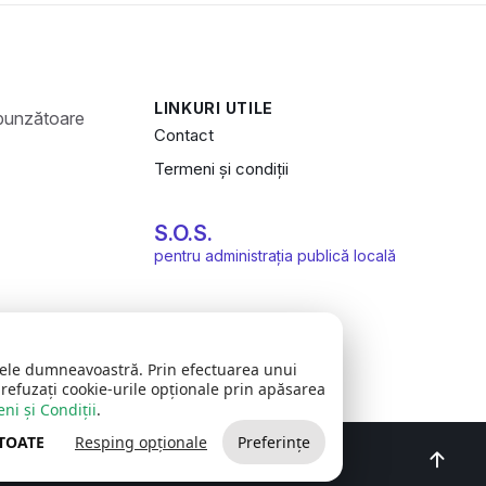
LINKURI UTILE
Contact
Termeni și condiții
S.O.S.
pentru administrația publică locală
zitele dumneavoastră. Prin efectuarea unui
 refuzați cookie-urile opționale prin apăsarea
ni și Condiții
.
 TOATE
Resping opționale
Preferințe
oncept realizat de
Big Media Relații Publice SRL