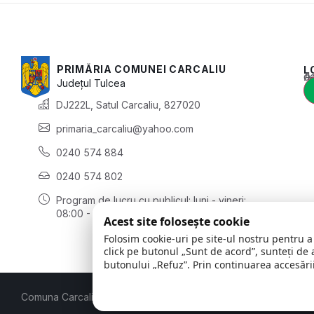
PRIMĂRIA COMUNEI CARCALIU
L
Acest conținu
Județul
Tulcea
DJ222L, Satul Carcaliu, 827020
primaria_carcaliu@yahoo.com
0240 574 884
0240 574 802
Program de lucru cu publicul:
luni - vineri:
08:00 - 16:00
Acest site folosește cookie
Folosim cookie-uri pe site-ul nostru pentru a
click pe butonul „Sunt de acord”, sunteți de 
butonului „Refuz”. Prin continuarea accesării
Comuna Carcaliu | județul Tulcea
© 2026
Toate drepturile rezer