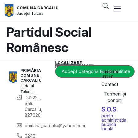
COMUNA CARCALIU
Județul
Tulcea
Partidul Social
Românesc
LOCALIZARE
Acest conținut este blocat până când acceptați categoria corespunzătoare de cookie-uri.
PRIMĂRIA
Accept categoria Funcționalitate
LINKURI
COMUNEI
UTILE
CARCALIU
Contact
Județul
Tulcea
Termeni și
DJ222L,
condiții
Satul
S.O.S.
Carcaliu,
827020
pentru
administrația
publică
primaria_carcaliu@yahoo.com
locală
0240