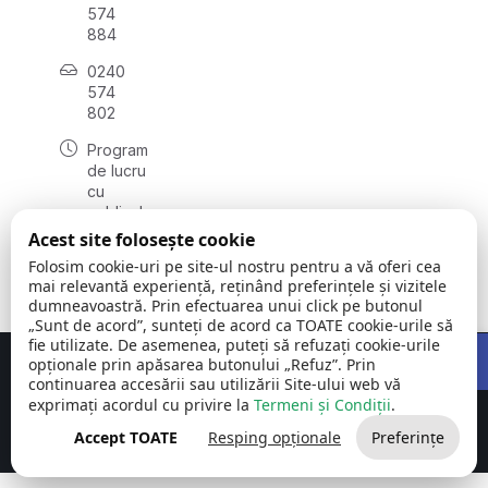
574
884
0240
574
802
Program
de lucru
cu
publicul:
luni -
Acest site folosește cookie
vineri:
Folosim cookie-uri pe site-ul nostru pentru a vă oferi cea
08:00 -
mai relevantă experiență, reținând preferințele și vizitele
16:00
dumneavoastră. Prin efectuarea unui click pe butonul
„Sunt de acord”, sunteți de acord ca TOATE cookie-urile să
Open 
fie utilizate. De asemenea, puteți să refuzați cookie-urile
opționale prin apăsarea butonului „Refuz”. Prin
Concept realizat de
Big Media Relații Publice SRL
continuarea accesării sau utilizării Site-ului web vă
exprimați acordul cu privire la
Termeni și Condiții
.
Comuna Carcaliu | județul
©
Toate drepturile
Tulcea
2026
rezervate
Accept TOATE
Resping opționale
Preferințe