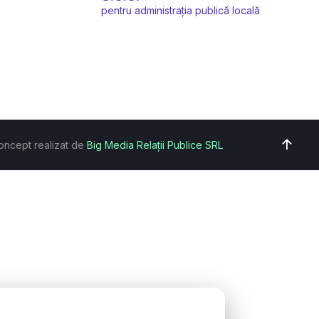
pentru administrația publică locală
oncept realizat de
Big Media Relații Publice SRL