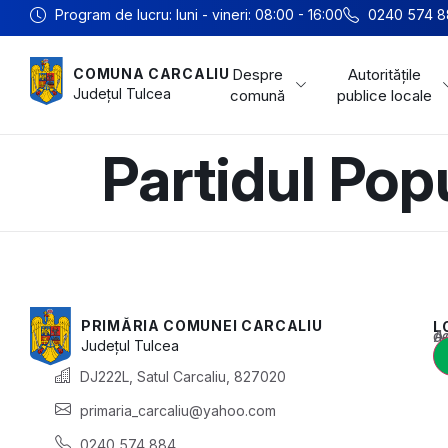
Program de lucru: luni - vineri: 08:00 - 16:00
0240 574 8
Despre
Autoritățile
COMUNA CARCALIU
Județul
Tulcea
comună
publice locale
Partidul Pop
PRIMĂRIA COMUNEI CARCALIU
L
Acest conținu
Județul
Tulcea
DJ222L, Satul Carcaliu, 827020
primaria_carcaliu@yahoo.com
0240 574 884