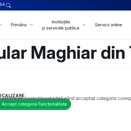
84
Instituțiile
Primăria
Servicii online
și serviciile publice
ular Maghiar din 
OCALIZARE
t este blocat până când acceptați categoria corespunzătoare de cookie-uri.
Accept categoria Funcționalitate