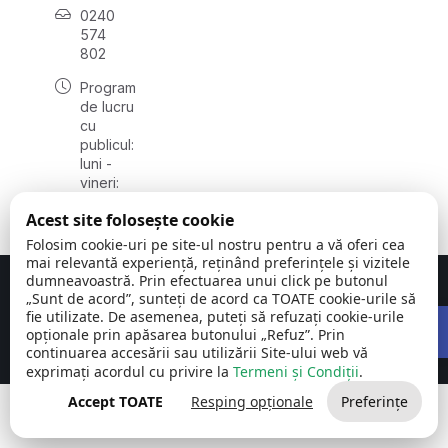
0240
574
802
Program
de lucru
cu
publicul:
luni -
vineri:
08:00 -
Acest site folosește cookie
16:00
Folosim cookie-uri pe site-ul nostru pentru a vă oferi cea
mai relevantă experiență, reținând preferințele și vizitele
dumneavoastră. Prin efectuarea unui click pe butonul
Concept realizat de
Big Media Relații Publice SRL
„Sunt de acord”, sunteți de acord ca TOATE cookie-urile să
Open 
fie utilizate. De asemenea, puteți să refuzați cookie-urile
Comuna Carcaliu | județul
©
Toate drepturile
opționale prin apăsarea butonului „Refuz”. Prin
Tulcea
2026
rezervate
continuarea accesării sau utilizării Site-ului web vă
exprimați acordul cu privire la
Termeni și Condiții
.
Accept TOATE
Resping opționale
Preferințe