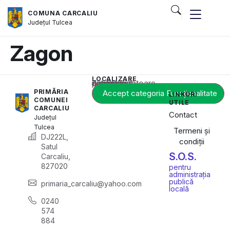
COMUNA CARCALIU
Județul
Tulcea
Zagon
LOCALIZARE
Acest conținut este blocat până când acceptați categoria corespunzătoare de cookie-uri.
PRIMĂRIA
Accept categoria Funcționalitate
LINKURI
COMUNEI
UTILE
CARCALIU
Contact
Județul
Tulcea
Termeni și
DJ222L,
condiții
Satul
S.O.S.
Carcaliu,
827020
pentru
administrația
publică
primaria_carcaliu@yahoo.com
locală
0240
574
884