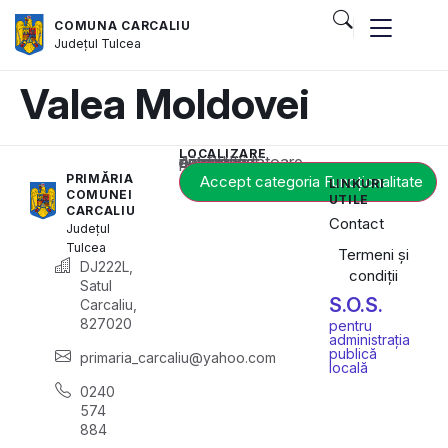
COMUNA CARCALIU
Județul
Tulcea
Valea Moldovei
LOCALIZARE
Acest conținut este blocat până când acceptați categoria corespunzătoare de cookie-uri.
PRIMĂRIA
Accept categoria Funcționalitate
LINKURI
COMUNEI
UTILE
CARCALIU
Contact
Județul
Tulcea
Termeni și
DJ222L,
condiții
Satul
S.O.S.
Carcaliu,
827020
pentru
administrația
publică
primaria_carcaliu@yahoo.com
locală
0240
574
884