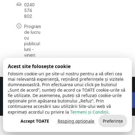
0240
574
802
Program
de lucru
cu
publicul:
luni -
vineri:
08:00 -
Acest site folosește cookie
16:00
Folosim cookie-uri pe site-ul nostru pentru a vă oferi cea
mai relevantă experiență, reținând preferințele și vizitele
dumneavoastră. Prin efectuarea unui click pe butonul
Concept realizat de
Big Media Relații Publice SRL
„Sunt de acord”, sunteți de acord ca TOATE cookie-urile să
Open 
fie utilizate. De asemenea, puteți să refuzați cookie-urile
Comuna Carcaliu | județul
©
Toate drepturile
opționale prin apăsarea butonului „Refuz”. Prin
Tulcea
2026
rezervate
continuarea accesării sau utilizării Site-ului web vă
exprimați acordul cu privire la
Termeni și Condiții
.
Accept TOATE
Resping opționale
Preferințe