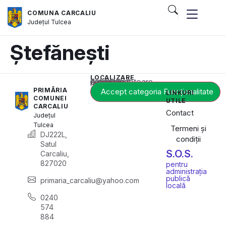
COMUNA CARCALIU
Județul
Tulcea
Ștefănești
LOCALIZARE
Acest conținut este blocat până când acceptați categoria corespunzătoare de cookie-uri.
PRIMĂRIA
Accept categoria Funcționalitate
LINKURI
COMUNEI
UTILE
CARCALIU
Contact
Județul
Tulcea
Termeni și
DJ222L,
condiții
Satul
S.O.S.
Carcaliu,
827020
pentru
administrația
publică
primaria_carcaliu@yahoo.com
locală
0240
574
884