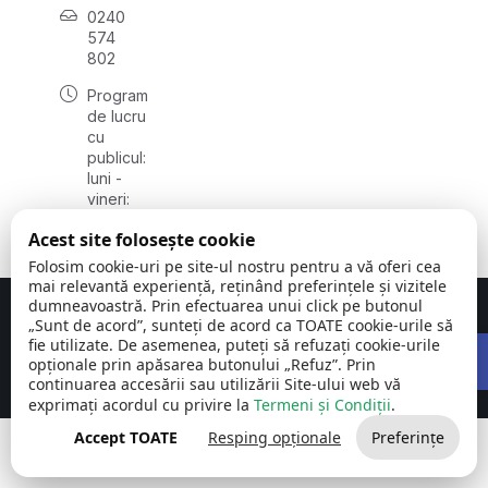
0240
574
802
Program
de lucru
cu
publicul:
luni -
vineri:
08:00 -
Acest site folosește cookie
16:00
Folosim cookie-uri pe site-ul nostru pentru a vă oferi cea
mai relevantă experiență, reținând preferințele și vizitele
dumneavoastră. Prin efectuarea unui click pe butonul
Concept realizat de
Big Media Relații Publice SRL
„Sunt de acord”, sunteți de acord ca TOATE cookie-urile să
Open 
fie utilizate. De asemenea, puteți să refuzați cookie-urile
Comuna Carcaliu | județul
©
Toate drepturile
opționale prin apăsarea butonului „Refuz”. Prin
Tulcea
2026
rezervate
continuarea accesării sau utilizării Site-ului web vă
exprimați acordul cu privire la
Termeni și Condiții
.
Accept TOATE
Resping opționale
Preferințe