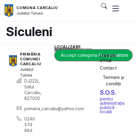
COMUNA CARCALIU
Județul
Tulcea
Siculeni
LOCALIZARE
Acest conținut este blocat până când acceptați categoria corespunzătoare de cookie-uri.
PRIMĂRIA
Accept categoria Funcționalitate
LINKURI
COMUNEI
UTILE
CARCALIU
Contact
Județul
Tulcea
Termeni și
DJ222L,
condiții
Satul
S.O.S.
Carcaliu,
827020
pentru
administrația
publică
primaria_carcaliu@yahoo.com
locală
0240
574
884