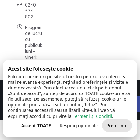
0240
574
802
Program
de lucru
cu
publicul:
luni -
vineri:
08:00 -
Acest site folosește cookie
16:00
Folosim cookie-uri pe site-ul nostru pentru a vă oferi cea
mai relevantă experiență, reținând preferințele și vizitele
dumneavoastră. Prin efectuarea unui click pe butonul
Concept realizat de
Big Media Relații Publice SRL
„Sunt de acord”, sunteți de acord ca TOATE cookie-urile să
Open 
fie utilizate. De asemenea, puteți să refuzați cookie-urile
Comuna Carcaliu | județul
©
Toate drepturile
opționale prin apăsarea butonului „Refuz”. Prin
Tulcea
2026
rezervate
continuarea accesării sau utilizării Site-ului web vă
exprimați acordul cu privire la
Termeni și Condiții
.
Accept TOATE
Resping opționale
Preferințe