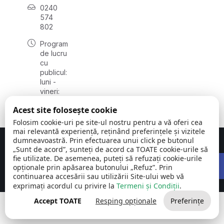
0240
574
802
Program
de lucru
cu
publicul:
luni -
vineri:
08:00 -
Acest site folosește cookie
16:00
Folosim cookie-uri pe site-ul nostru pentru a vă oferi cea
mai relevantă experiență, reținând preferințele și vizitele
dumneavoastră. Prin efectuarea unui click pe butonul
Concept realizat de
Big Media Relații Publice SRL
„Sunt de acord”, sunteți de acord ca TOATE cookie-urile să
Open 
fie utilizate. De asemenea, puteți să refuzați cookie-urile
Comuna Carcaliu | județul
©
Toate drepturile
opționale prin apăsarea butonului „Refuz”. Prin
Tulcea
2026
rezervate
continuarea accesării sau utilizării Site-ului web vă
exprimați acordul cu privire la
Termeni și Condiții
.
Accept TOATE
Resping opționale
Preferințe