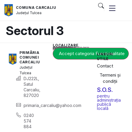
COMUNA CARCALIU
Județul
Tulcea
Sectorul 3
LOCALIZARE
Acest conținut este blocat până când acceptați categoria corespunzătoare de cookie-uri.
PRIMĂRIA
Accept categoria Funcționalitate
LINKURI
COMUNEI
UTILE
CARCALIU
Contact
Județul
Tulcea
Termeni și
DJ222L,
condiții
Satul
S.O.S.
Carcaliu,
827020
pentru
administrația
publică
primaria_carcaliu@yahoo.com
locală
0240
574
884