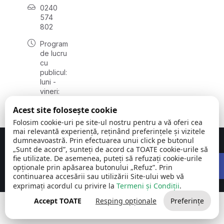
0240
574
802
Program
de lucru
cu
publicul:
luni -
vineri:
08:00 -
Acest site folosește cookie
16:00
Folosim cookie-uri pe site-ul nostru pentru a vă oferi cea
mai relevantă experiență, reținând preferințele și vizitele
dumneavoastră. Prin efectuarea unui click pe butonul
Concept realizat de
Big Media Relații Publice SRL
„Sunt de acord”, sunteți de acord ca TOATE cookie-urile să
Open 
fie utilizate. De asemenea, puteți să refuzați cookie-urile
Comuna Carcaliu | județul
©
Toate drepturile
opționale prin apăsarea butonului „Refuz”. Prin
Tulcea
2026
rezervate
continuarea accesării sau utilizării Site-ului web vă
exprimați acordul cu privire la
Termeni și Condiții
.
Accept TOATE
Resping opționale
Preferințe