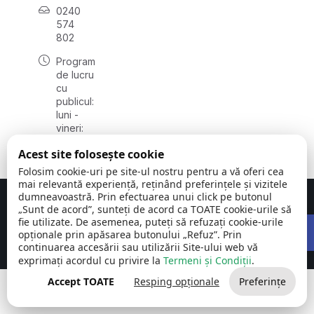
0240
574
802
Program
de lucru
cu
publicul:
luni -
vineri:
08:00 -
Acest site folosește cookie
16:00
Folosim cookie-uri pe site-ul nostru pentru a vă oferi cea
mai relevantă experiență, reținând preferințele și vizitele
dumneavoastră. Prin efectuarea unui click pe butonul
Concept realizat de
Big Media Relații Publice SRL
„Sunt de acord”, sunteți de acord ca TOATE cookie-urile să
Open 
fie utilizate. De asemenea, puteți să refuzați cookie-urile
Comuna Carcaliu | județul
©
Toate drepturile
opționale prin apăsarea butonului „Refuz”. Prin
Tulcea
2026
rezervate
continuarea accesării sau utilizării Site-ului web vă
exprimați acordul cu privire la
Termeni și Condiții
.
Accept TOATE
Resping opționale
Preferințe