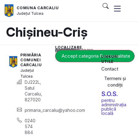
COMUNA CARCALIU
Județul
Tulcea
Chișineu-Criș
LOCALIZARE
Acest conținut este blocat până când acceptați categoria corespunzătoare de cookie-uri.
PRIMĂRIA
Accept categoria Funcționalitate
LINKURI
COMUNEI
UTILE
CARCALIU
Contact
Județul
Tulcea
Termeni și
DJ222L,
condiții
Satul
S.O.S.
Carcaliu,
827020
pentru
administrația
publică
primaria_carcaliu@yahoo.com
locală
0240
574
884