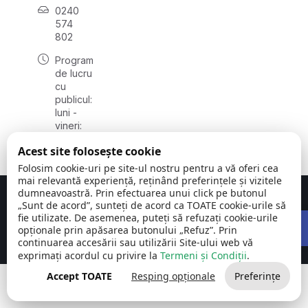
0240
574
802
Program
de lucru
cu
publicul:
luni -
vineri:
08:00 -
Acest site folosește cookie
16:00
Folosim cookie-uri pe site-ul nostru pentru a vă oferi cea
mai relevantă experiență, reținând preferințele și vizitele
dumneavoastră. Prin efectuarea unui click pe butonul
Concept realizat de
Big Media Relații Publice SRL
„Sunt de acord”, sunteți de acord ca TOATE cookie-urile să
Open 
fie utilizate. De asemenea, puteți să refuzați cookie-urile
Comuna Carcaliu | județul
©
Toate drepturile
opționale prin apăsarea butonului „Refuz”. Prin
Tulcea
2026
rezervate
continuarea accesării sau utilizării Site-ului web vă
exprimați acordul cu privire la
Termeni și Condiții
.
Accept TOATE
Resping opționale
Preferințe