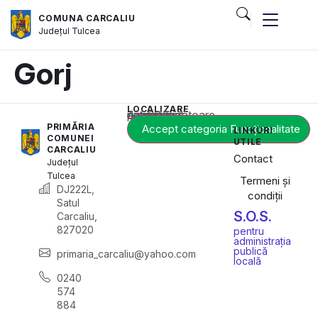
COMUNA CARCALIU
Județul
Tulcea
Gorj
LOCALIZARE
Acest conținut este blocat până când acceptați categoria corespunzătoare de cookie-uri.
PRIMĂRIA
Accept categoria Funcționalitate
LINKURI
COMUNEI
UTILE
CARCALIU
Contact
Județul
Tulcea
Termeni și
DJ222L,
condiții
Satul
S.O.S.
Carcaliu,
827020
pentru
administrația
publică
primaria_carcaliu@yahoo.com
locală
0240
574
884