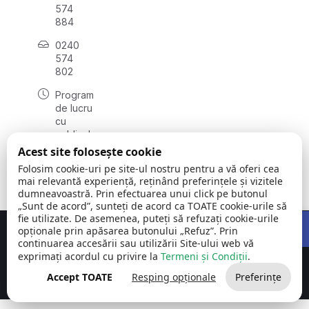
574
884
0240
574
802
Program
de lucru
cu
publicul:
luni -
Acest site folosește cookie
vineri:
Folosim cookie-uri pe site-ul nostru pentru a vă oferi cea
08:00 -
mai relevantă experiență, reținând preferințele și vizitele
16:00
dumneavoastră. Prin efectuarea unui click pe butonul
„Sunt de acord”, sunteți de acord ca TOATE cookie-urile să
Open 
fie utilizate. De asemenea, puteți să refuzați cookie-urile
opționale prin apăsarea butonului „Refuz”. Prin
Concept realizat de
Big Media Relații Publice SRL
continuarea accesării sau utilizării Site-ului web vă
exprimați acordul cu privire la
Termeni și Condiții
.
Comuna Carcaliu | județul
©
Toate drepturile
Tulcea
2026
rezervate
Accept TOATE
Resping opționale
Preferințe