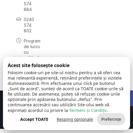
574
884
0240
574
802
Program
de lucru
cu
publicul:
luni -
Acest site folosește cookie
vineri:
Folosim cookie-uri pe site-ul nostru pentru a vă oferi cea
08:00 -
mai relevantă experiență, reținând preferințele și vizitele
16:00
dumneavoastră. Prin efectuarea unui click pe butonul
„Sunt de acord”, sunteți de acord ca TOATE cookie-urile să
Open 
fie utilizate. De asemenea, puteți să refuzați cookie-urile
opționale prin apăsarea butonului „Refuz”. Prin
Concept realizat de
Big Media Relații Publice SRL
continuarea accesării sau utilizării Site-ului web vă
exprimați acordul cu privire la
Termeni și Condiții
.
Comuna Carcaliu | județul
©
Toate drepturile
Tulcea
2026
rezervate
Accept TOATE
Resping opționale
Preferințe