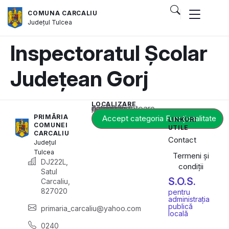
COMUNA CARCALIU
Județul
Tulcea
Inspectoratul Școlar
Județean Gorj
LOCALIZARE
Acest conținut este blocat până când acceptați categoria corespunzătoare de cookie-uri.
PRIMĂRIA
Accept categoria Funcționalitate
LINKURI
COMUNEI
UTILE
CARCALIU
Contact
Județul
Tulcea
Termeni și
DJ222L,
condiții
Satul
S.O.S.
Carcaliu,
827020
pentru
administrația
publică
primaria_carcaliu@yahoo.com
locală
0240