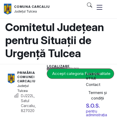
COMUNA CARCALIU
Județul
Tulcea
Comitetul Județean
pentru Situații de
Urgență Tulcea
LOCALIZARE
Acest conținut este blocat până când acceptați categoria corespunzătoare de cookie-uri.
PRIMĂRIA
Accept categoria Funcționalitate
LINKURI
COMUNEI
UTILE
CARCALIU
Contact
Județul
Tulcea
Termeni și
DJ222L,
condiții
Satul
S.O.S.
Carcaliu,
827020
pentru
administrația