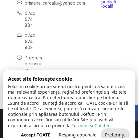
publică
primaria_carcaliu@yahoo.com
locală
0240
574
884
0240
574
802
Program
de lucru
cu
publicul:
Acest site folosește cookie
luni -
Folosim cookie-uri pe site-ul nostru pentru a vă oferi cea
vineri:
mai relevantă experiență, reținând preferințele și vizitele
08:00 -
dumneavoastră. Prin efectuarea unui click pe butonul
16:00
„Sunt de acord”, sunteți de acord ca TOATE cookie-urile să
Open 
fie utilizate. De asemenea, puteți să refuzați cookie-urile
opționale prin apăsarea butonului „Refuz”. Prin
continuarea accesării sau utilizării Site-ului web vă
Concept realizat de
Big Media Relații Publice SRL
exprimați acordul cu privire la
Termeni și Condiții
.
Comuna Carcaliu | județul
©
Toate drepturile
Accept TOATE
Resping opționale
Preferințe