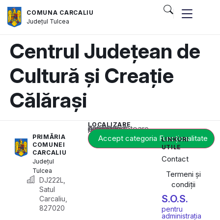
COMUNA CARCALIU
Județul
Tulcea
Centrul Județean de
Cultură și Creație
Călărași
LOCALIZARE
Acest conținut este blocat până când acceptați categoria corespunzătoare de cookie-uri.
PRIMĂRIA
Accept categoria Funcționalitate
LINKURI
COMUNEI
UTILE
CARCALIU
Contact
Județul
Tulcea
Termeni și
DJ222L,
condiții
Satul
S.O.S.
Carcaliu,
827020
pentru
administrația