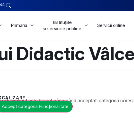
84
Instituțiile
Primăria
Servicii online
și serviciile publice
i Didactic Vâlc
OCALIZARE
t este blocat până când acceptați categoria corespunzătoare de cookie-uri.
Accept categoria Funcționalitate