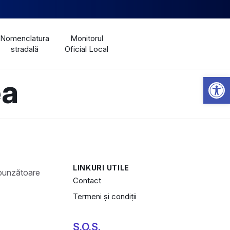
Nomenclatura
Monitorul
stradală
Oficial Local
Open 
ea
LINKURI UTILE
Contact
Termeni și condiții
S.O.S.