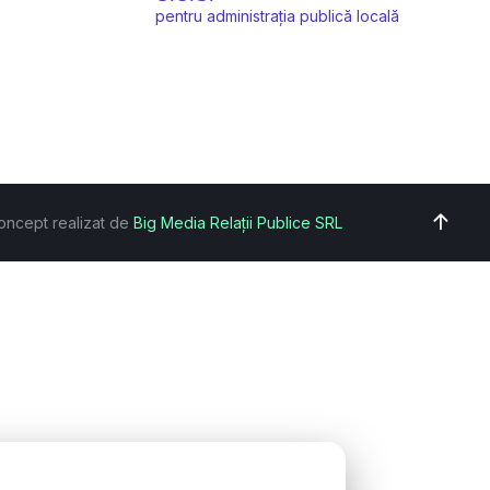
pentru administrația publică locală
oncept realizat de
Big Media Relații Publice SRL