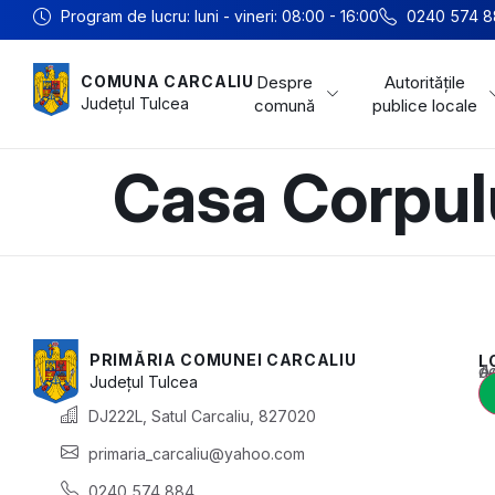
Program de lucru: luni - vineri: 08:00 - 16:00
0240 574 8
Despre
Autoritățile
COMUNA CARCALIU
Județul
Tulcea
comună
publice locale
Casa Corpulu
PRIMĂRIA COMUNEI CARCALIU
L
Acest conținu
Județul
Tulcea
DJ222L, Satul Carcaliu, 827020
primaria_carcaliu@yahoo.com
0240 574 884