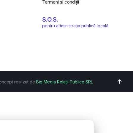
Termeni și condiții
S.O.S.
pentru administrația publică locală
oncept realizat de
Big Media Relații Publice SRL