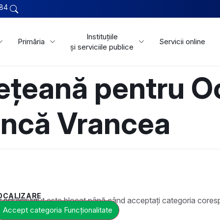
84
Instituțiile
Primăria
Servicii online
și serviciile publice
ețeană pentru O
uncă Vrancea
OCALIZARE
t este blocat până când acceptați categoria corespunzătoare de cookie-uri.
Accept categoria Funcționalitate