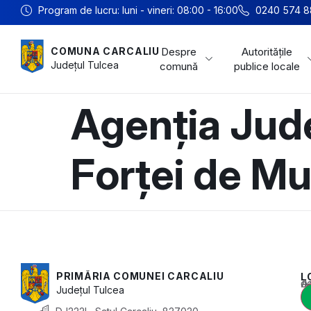
Program de lucru: luni - vineri: 08:00 - 16:00
0240 574 8
Despre
Autoritățile
COMUNA CARCALIU
Județul
Tulcea
comună
publice locale
Agenția Jud
Forței de M
PRIMĂRIA COMUNEI CARCALIU
L
Acest conținu
Județul
Tulcea