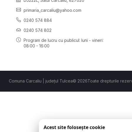
DJ222L, Satul Carcaliu, 827020
primaria_carcaliu@yahoo.com
0240 574 884
0240 574 802
Program de lucru cu publicul:
luni - vineri:
08:00 - 16:00
Comuna Carcaliu | județul Tulcea
© 2026
Toate drepturile rezer
Acest site folosește cookie