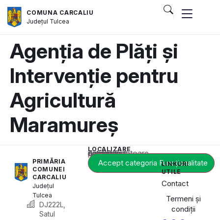
COMUNA CARCALIU
Județul
Tulcea
Agenția de Plăți și
Intervenție pentru
Agricultură
Maramureș
LOCALIZARE
Acest conținut este blocat până când acceptați categoria corespunzătoare de cookie-uri.
PRIMĂRIA
Accept categoria Funcționalitate
LINKURI
COMUNEI
UTILE
CARCALIU
Contact
Județul
Tulcea
Termeni și
DJ222L,
condiții
Satul