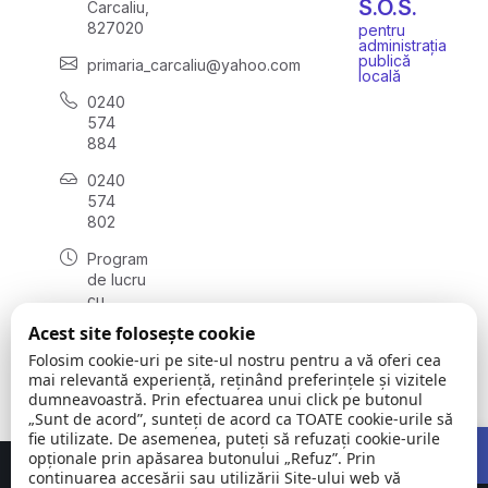
S.O.S.
Carcaliu,
827020
pentru
administrația
publică
primaria_carcaliu@yahoo.com
locală
0240
574
884
0240
574
802
Program
de lucru
cu
publicul:
Acest site folosește cookie
luni -
Folosim cookie-uri pe site-ul nostru pentru a vă oferi cea
vineri:
mai relevantă experiență, reținând preferințele și vizitele
08:00 -
dumneavoastră. Prin efectuarea unui click pe butonul
16:00
„Sunt de acord”, sunteți de acord ca TOATE cookie-urile să
Open 
fie utilizate. De asemenea, puteți să refuzați cookie-urile
opționale prin apăsarea butonului „Refuz”. Prin
continuarea accesării sau utilizării Site-ului web vă
Concept realizat de
Big Media Relații Publice SRL