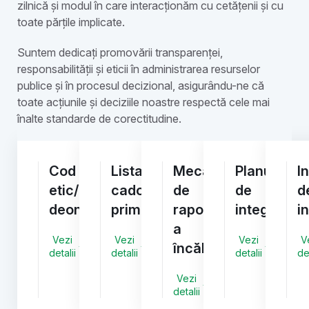
zilnică și modul în care interacționăm cu cetățenii și cu
toate părțile implicate.
Suntem dedicați promovării transparenței,
responsabilității și eticii în administrarea resurselor
publice și în procesul decizional, asigurându-ne că
toate acțiunile și deciziile noastre respectă cele mai
înalte standarde de corectitudine.
Cod
Lista
Mecanismul
Planul
I
etic/
cadourilor
de
de
d
deontologic
primite
raportare
integritate
i
a
Vezi
Vezi
Vezi
V
încălcărilor
detalii
detalii
detalii
det
Vezi
detalii