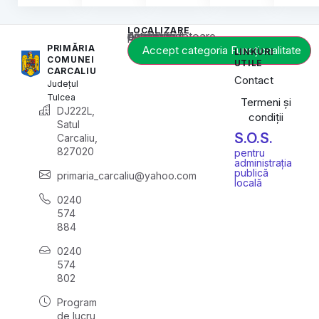
LOCALIZARE
Acest conținut este blocat până când acceptați categoria corespunzătoare de cookie-uri.
PRIMĂRIA
Accept categoria Funcționalitate
LINKURI
COMUNEI
UTILE
CARCALIU
Contact
Județul
Tulcea
Termeni și
DJ222L,
condiții
Satul
S.O.S.
Carcaliu,
827020
pentru
administrația
publică
primaria_carcaliu@yahoo.com
locală
0240
574
884
0240
574
802
Program
de lucru