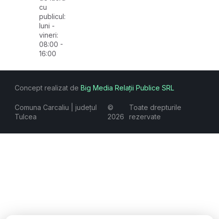
cu
publicul:
luni -
vineri:
08:00 -
16:00
Concept realizat de
Big Media Relații Publice SRL
Comuna Carcaliu | județul
©
Toate drepturile
Tulcea
2026
rezervate