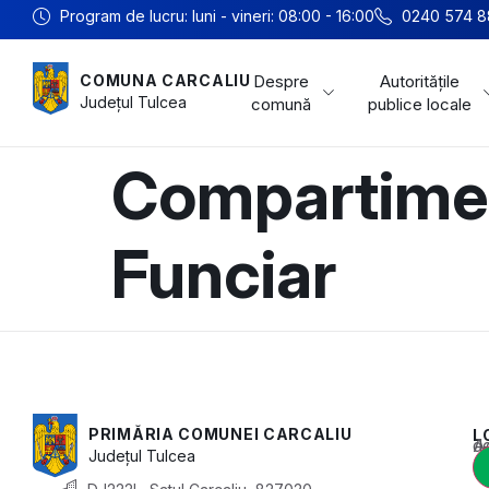
Program de lucru: luni - vineri: 08:00 - 16:00
0240 574 8
Despre
Autoritățile
COMUNA CARCALIU
Județul
Tulcea
comună
publice locale
Compartimen
Funciar
PRIMĂRIA COMUNEI CARCALIU
L
Acest conținu
Județul
Tulcea