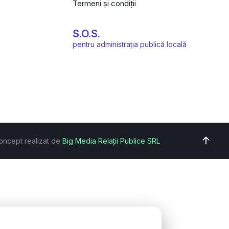
Termeni și condiții
S.O.S.
pentru administrația publică locală
oncept realizat de
Big Media Relații Publice SRL