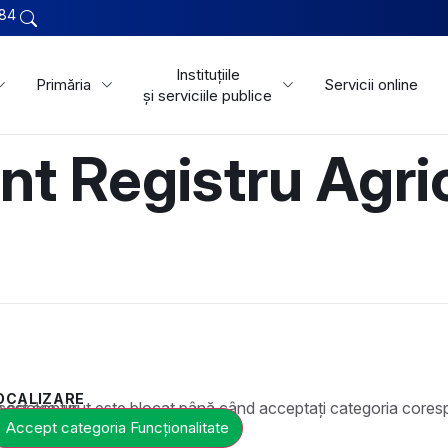
84
Instituțiile
Primăria
Servicii online
și serviciile publice
t Registru Agric
OCALIZARE
t este blocat până când acceptați categoria corespunzătoare de cookie-uri.
Accept categoria Funcționalitate