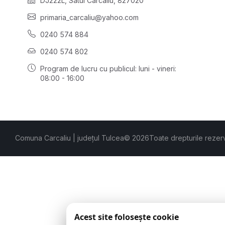
DJ222L, Satul Carcaliu, 827020
primaria_carcaliu@yahoo.com
0240 574 884
0240 574 802
Program de lucru cu publicul:
luni - vineri:
08:00 - 16:00
Comuna Carcaliu | județul Tulcea
© 2026
Toate drepturile rezer
Acest site folosește cookie