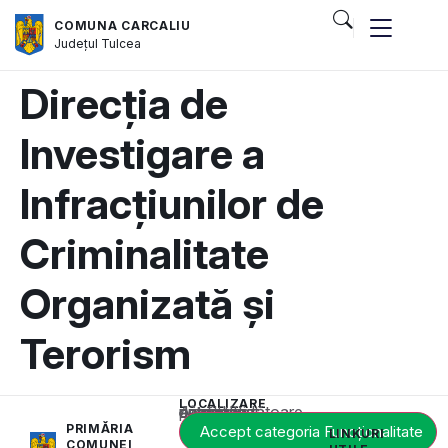
COMUNA CARCALIU
Județul
Tulcea
Direcția de
Investigare a
Infracțiunilor de
Criminalitate
Organizată și
Terorism
LOCALIZARE
Acest conținut este blocat până când acceptați categoria corespunzătoare de cookie-uri.
PRIMĂRIA
Accept categoria Funcționalitate
LINKURI
COMUNEI