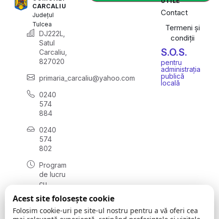
UTILE
CARCALIU
Contact
Județul
Tulcea
Termeni și
DJ222L,
condiții
Satul
S.O.S.
Carcaliu,
827020
pentru
administrația
publică
primaria_carcaliu@yahoo.com
locală
0240
574
884
0240
574
802
Program
de lucru
cu
publicul:
Acest site folosește cookie
luni -
Folosim cookie-uri pe site-ul nostru pentru a vă oferi cea
vineri: